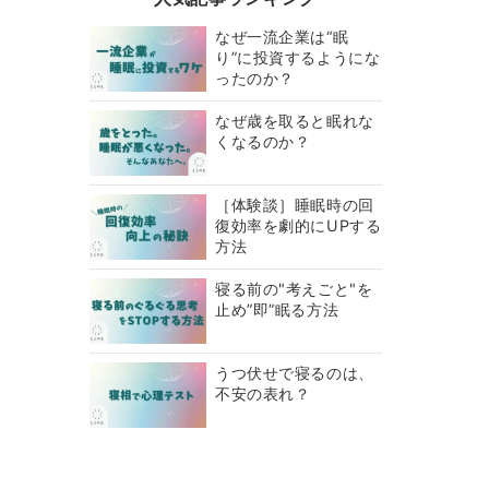
なぜ一流企業は“眠
り”に投資するようにな
ったのか？
なぜ歳を取ると眠れな
くなるのか？
［体験談］睡眠時の回
復効率を劇的にUPする
方法
寝る前の"考えごと"を
止め”即”眠る方法
うつ伏せで寝るのは、
不安の表れ？