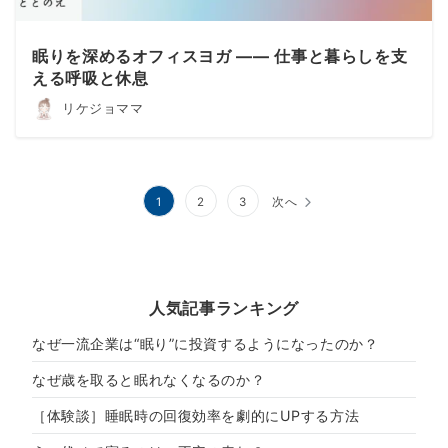
眠りを深めるオフィスヨガ —— 仕事と暮らしを支
える呼吸と休息
リケジョママ
投
1
2
3
次へ
稿
の
ペ
人気記事ランキング
ー
なぜ一流企業は“眠り”に投資するようになったのか？
ジ
なぜ歳を取ると眠れなくなるのか？
送
［体験談］睡眠時の回復効率を劇的にUPする方法
り