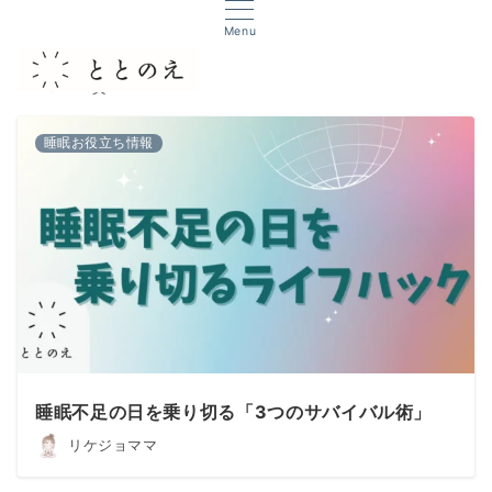
Menu
TOP
質
睡眠お役立ち情報
睡眠不足の日を乗り切る「3つのサバイバル術」
リケジョママ