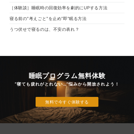
［体験談］睡眠時の回復効率を劇的にUPする方法
寝る前の"考えごと"を止め”即”眠る方法
うつ伏せで寝るのは、不安の表れ？
睡眠プログラム無料体験
“寝ても疲れがとれない…”悩みから開放されよう！
無料で今すぐ体験する