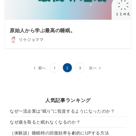
原始人から学ぶ最高の睡眠。
リケジョママ
投
前へ
1
2
3
次へ
稿
の
ペ
人気記事ランキング
ー
なぜ一流企業は“眠り”に投資するようになったのか？
ジ
なぜ歳を取ると眠れなくなるのか？
送
［体験談］睡眠時の回復効率を劇的にUPする方法