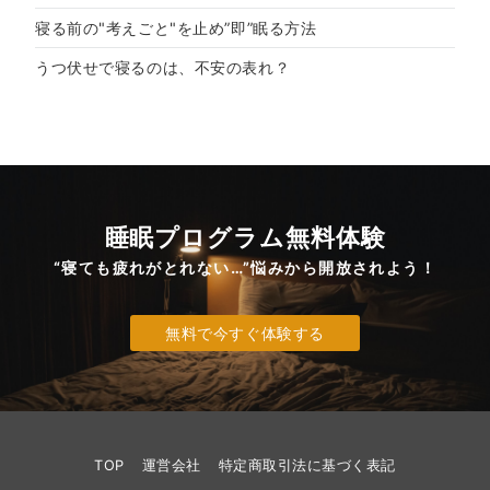
り
寝る前の"考えごと"を止め”即”眠る方法
うつ伏せで寝るのは、不安の表れ？
睡眠プログラム無料体験
“寝ても疲れがとれない…”悩みから開放されよう！
無料で今すぐ体験する
TOP
運営会社
特定商取引法に基づく表記